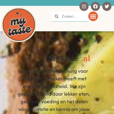
MyTaste
.nl
jouw ultieme bestemming voor
alles wat te maken heeft met
eten en gezondheid. We zijn
gepassioneerd door lekker eten,
gezonde voeding en het delen
van inspiratie en kennis om jouw